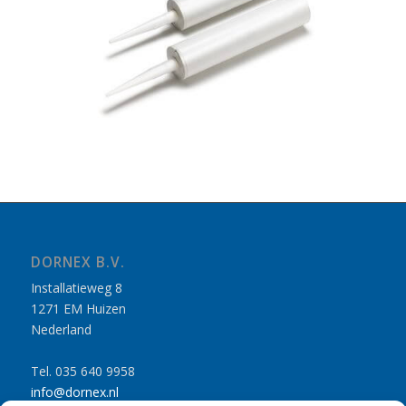
DORNEX B.V.
Installatieweg 8
1271 EM Huizen
Nederland
Tel. 035 640 9958
info@dornex.nl