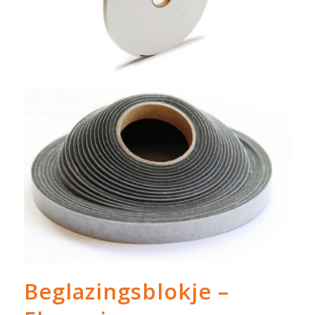
Beglazingsblokje –