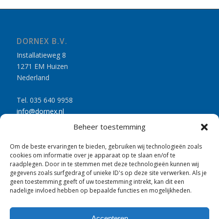
DORNEX B.V.
Installatieweg 8
1271 EM Huizen
Nederland
Tel. 035 640 9958
info@dornex.nl
www.dornex.nl
Beheer toestemming
Om de beste ervaringen te bieden, gebruiken wij technologieën zoals
cookies om informatie over je apparaat op te slaan en/of te
raadplegen. Door in te stemmen met deze technologieën kunnen wij
gegevens zoals surfgedrag of unieke ID's op deze site verwerken. Als je
UITGELICHTE PRODUCTEN
geen toestemming geeft of uw toestemming intrekt, kan dit een
nadelige invloed hebben op bepaalde functies en mogelijkheden.
Brandwerende scharnierplaten
Slotplaten
Accepteren