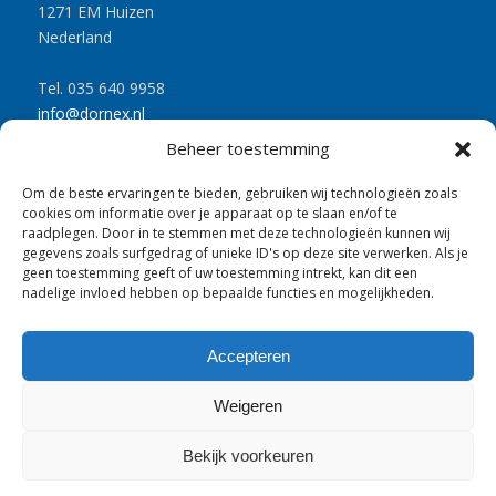
1271 EM Huizen
Nederland
Tel. 035 640 9958
info@dornex.nl
www.dornex.nl
Beheer toestemming
Om de beste ervaringen te bieden, gebruiken wij technologieën zoals
cookies om informatie over je apparaat op te slaan en/of te
raadplegen. Door in te stemmen met deze technologieën kunnen wij
gegevens zoals surfgedrag of unieke ID's op deze site verwerken. Als je
UITGELICHTE PRODUCTEN
geen toestemming geeft of uw toestemming intrekt, kan dit een
nadelige invloed hebben op bepaalde functies en mogelijkheden.
Brandwerende scharnierplaten
Slotplaten
Accepteren
Brandwerende beglazingsmaterialen
Weigeren
Bekijk voorkeuren